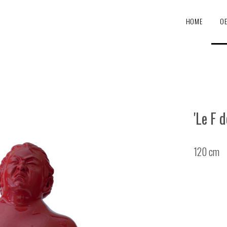
HOME
O
'Le F 
120 cm