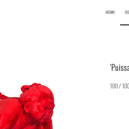
HOME
O
'Puiss
100 / 10